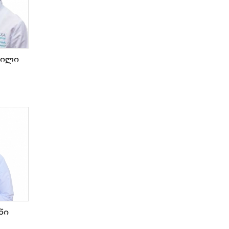
ლაბორატორიის სპეციალისტი
ლოგოპედი
მანუალური თერაპევტი
ვილი
ნარკოლოგი
ნევროლოგი
ნეიროქირურგი
ნეონატოლოგი
ნეფროლოგი
ნუტრიციოლოგი
ონკოლოგი
ოტორინოლარინგოლოგი
ოფთალმოლოგი
ოჯახის ექიმი
ნი
პათოლოგი