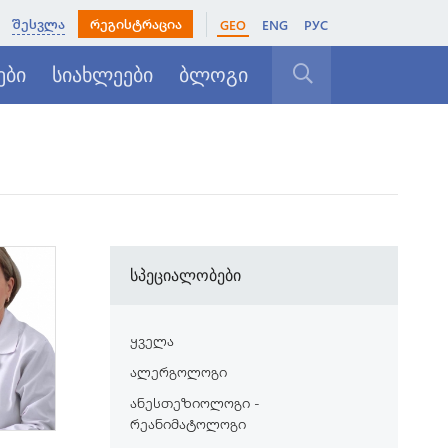
შესვლა
რეგისტრაცია
GEO
ENG
РУС
ები
სიახლეები
ბლოგი
დახურვა
სპეციალობები
ყველა
ალერგოლოგი
ანესთეზიოლოგი -
რეანიმატოლოგი