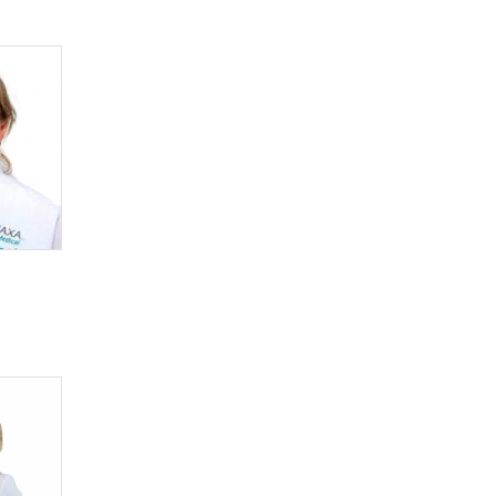
პედიატრი
პოდოლოგი
პროქტოლოგი
პულმონოლოგი
რადიოლოგი
რეაბილიტოლოგი
რევმატოლოგი
რეფლექსოთერაპევტი
სექსოლოგი
სტომატოლოგი
ტოქსიკოლოგი
ტრავმატოლოგი - ორთოპედი
უროლოგი
ფიზიოთერაპევტი
ფსიქიატრი