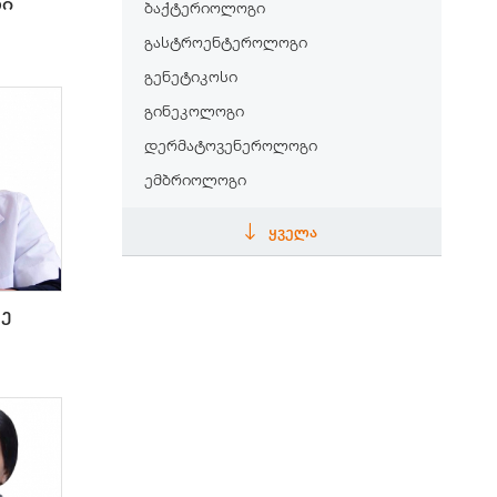
ლი
ბაქტერიოლოგი
გასტროენტეროლოგი
გენეტიკოსი
გინეკოლოგი
დერმატოვენეროლოგი
ემბრიოლოგი
ენდოკრინოლოგი
ᲧᲕᲔᲚᲐ
ენდოსკოპისტი
ეპიდემიოლოგი
ე
თერაპევტი
თერაპევტი
ინფექციონისტი
კარდიოლოგი
კინეზიოლოგი
კოსმეტოლოგი