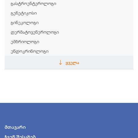
გასტროენტეროლოგი
გენეტიკოსი
გინეკოლოგი
დერმატოვენეროლოგი
ემბრიოლოგი
ენდოკრინოლოგი
ენდოსკოპისტი
ᲧᲕᲔᲚᲐ
ეპიდემიოლოგი
თერაპევტი
თერაპევტი
ინფექციონისტი
კარდიოლოგი
კინეზიოლოგი
მთავარი
კოსმეტოლოგი
ჩვენ შესახებ
ლაბორატორიის სპეციალისტი