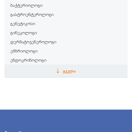
ბაქტერიოლოგი
გასტროენტეროლოგი
გენეტიკოსი
გინეკოლოგი
დერმატოვენეროლოგი
ემბრიოლოგი
ენდოკრინოლოგი
ენდოსკოპისტი
ᲧᲕᲔᲚᲐ
ეპიდემიოლოგი
თერაპევტი
თერაპევტი
ინფექციონისტი
კარდიოლოგი
კინეზიოლოგი