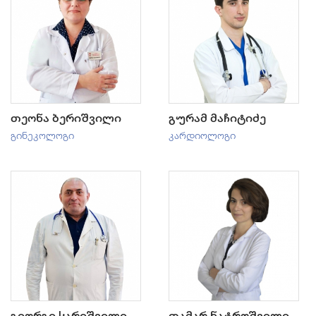
თეონა ბერიშვილი
გურამ მაჩიტიძე
გინეკოლოგი
კარდიოლოგი
გიორგი სარიშვილი
თამარ ნატროშვილი