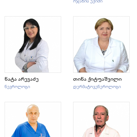
ოჯახის ექიმი
ნატა არევაძე
თინა ქიტუაშვილი
ნევროლოგი
დერმატოვენეროლოგი