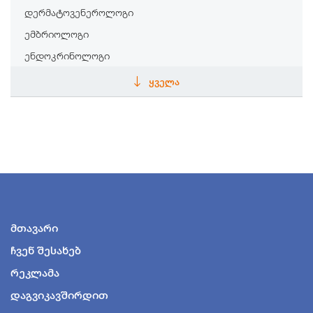
დერმატოვენეროლოგი
ემბრიოლოგი
ენდოკრინოლოგი
ენდოსკოპისტი
ᲧᲕᲔᲚᲐ
ეპიდემიოლოგი
თერაპევტი
თერაპევტი
ინფექციონისტი
კარდიოლოგი
კინეზიოლოგი
მთავარი
კოსმეტოლოგი
ჩვენ შესახებ
ლაბორატორიის სპეციალისტი
რეკლამა
ლოგოპედი
მანუალური თერაპევტი
დაგვიკავშირდით