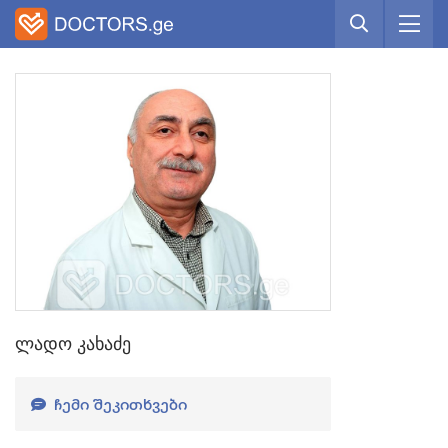
ლადო კახაძე
ᲩᲔᲛᲘ ᲨᲔᲙᲘᲗᲮᲕᲔᲑᲘ