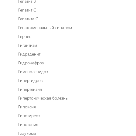
Гепатит В
Гепатит С
Гепатита С
Гепатолиенальный синдром
Герпес
Гигантизм
Гидраденит
Гидронефроз
Гименолепидоз
Гипергидроз
Гипертензия
Гипертоническая болезнь
Гипоксия
Гипотиреоз
Гипотония
Глаукома