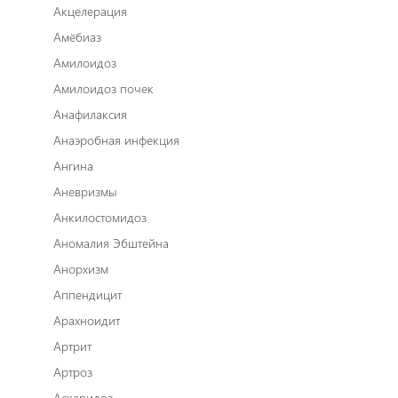
Акцелерация
Амёбиаз
Амилоидоз
Амилоидоз почек
Анафилаксия
Анаэробная инфекция
Ангина
Аневризмы
Анкилостомидоз
Аномалия Эбштейна
Анорхизм
Аппендицит
Арахноидит
Артрит
Артроз
Аскаридоз