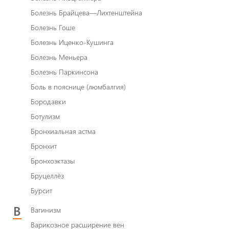
Болезнь Брайцева—Лихтенштейна
Болезнь Гоше
Болезнь Иценко-Кушинга
Болезнь Меньера
Болезнь Паркинсона
Боль в пояснице (люмбалгия)
Бородавки
Ботулизм
Бронхиальная астма
Бронхит
Бронхоэктазы
Бруцеллёз
Бурсит
В
Вагинизм
Варикозное расширение вен