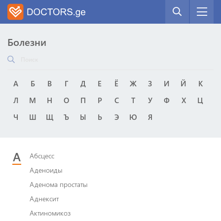
Болезни
А
Б
В
Г
Д
Е
Ё
Ж
З
И
Й
К
Л
М
Н
О
П
Р
С
Т
У
Ф
Х
Ц
Ч
Ш
Щ
Ъ
Ы
Ь
Э
Ю
Я
А
Абсцесс
Аденоиды
Аденома простаты
Аднексит
Актиномикоз