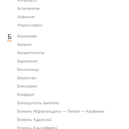
Астигматизм
Асфиксия
Атеросклероз
Б
Базалиома
Баланит
Баланопоститы
Бартолинит
Бессонница
Бешенство
Бленнорея
Блефарит
Близорукость (миопия)
Болезнь Абдергальдена — Лигмак — Кауфмана
Болезнь Аддисона
Болезнь Альцгеймера