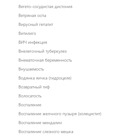
Вегето-сосудистая дистония
Ветряная оспа
Вирусный гепатит
Витилиго
ВИЧ инфекция
Внелегочный туберкулез
Внематочная беременность
Внушаемость
Водянка яичка (гидроцеле)
Возвратный тиф
Волосатость
Воспаление
Воспаление желчного пузыря (холецистит)
Воспаление миндалин
Воспаление слезного мешка