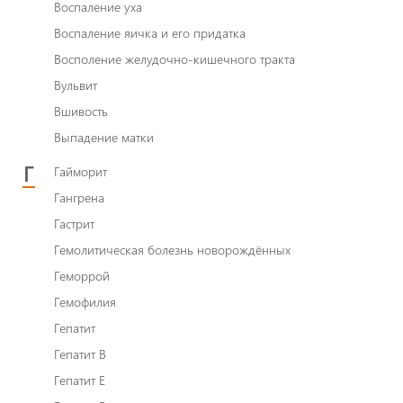
Воспаление уха
Воспаление яичка и его придатка
Восполение желудочно-кишечного тракта
Вульвит
Вшивость
Выпадение матки
Г
Гайморит
Гангрена
Гастрит
Гемолитическая болезнь новорождённых
Геморрой
Гемофилия
Гепатит
Гепатит B
Гепатит E