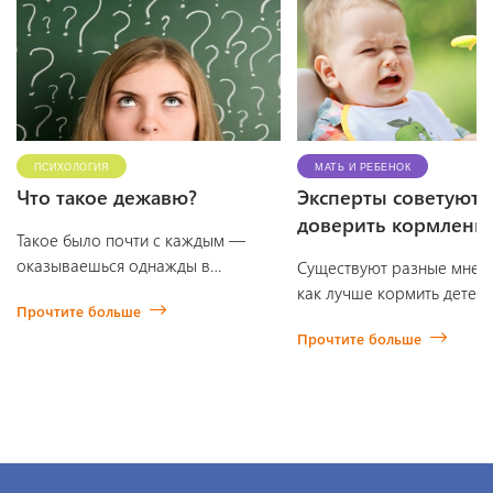
ПСИХОЛОГИЯ
МАТЬ И РЕБЕНОК
Что такое дежавю?
Эксперты советуют
доверить кормление
Такое было почти с каждым —
им самим
оказываешься однажды в
Существуют разные мнени
незнакомом городе,
как лучше кормить детей 
Прочтите больше
поворачиваешь за угол и вдруг в
четкому графику или тогда
Прочтите больше
удивлении понимаешь, что ты тут
они проголодаются и сам
уже был. Дежавю …
попросят). Однако после
иссл…