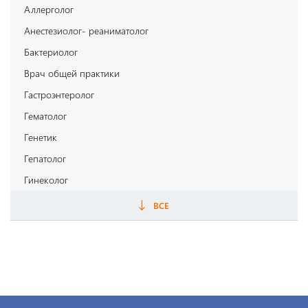
Аллерголог
Анестезиолог- реаниматолог
Бактериолог
Врач общей практики
Гастроэнтеролог
Гематолог
Генетик
Гепатолог
Гинеколог
Дерматовенеролог
ВСЕ
Диетолог
Инфекционист
Кардиолог
Кинезиолог
Косметолог