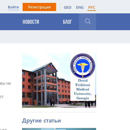
Войти
Регистрация
GEO
ENG
РУС
Новости
Блог
Закрыть
 вы не
ет
Другие статьи
 что