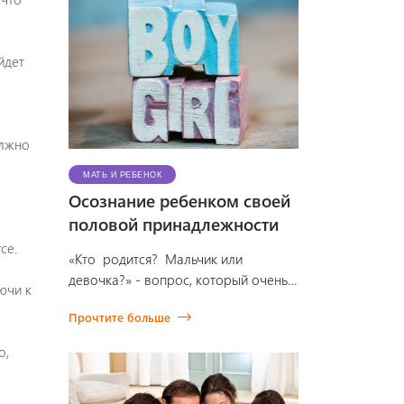
йдет
олжно
МАТЬ И РЕБЕНОК
Осознание ребенком своей
половой принадлежности
се.
«Кто родится? Мальчик или
девочка?» - вопрос, который очень
ючи к
волнует большинство будущих
Прочтите больше
родителей. Появление девочки в
семье сопровождается приобре…
о,