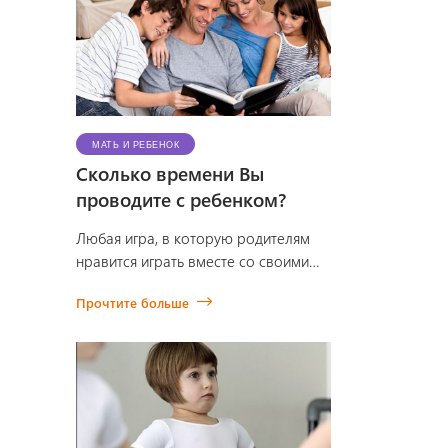
МАТЬ И РЕБЕНОК
Сколько времени Вы
проводите с ребенком?
Любая игра, в которую родителям
нравится играть вместе со своими
детьми, может сблизить их, но при
Прочтите больше
этом некоторые игры в большей
степени нацелены на …