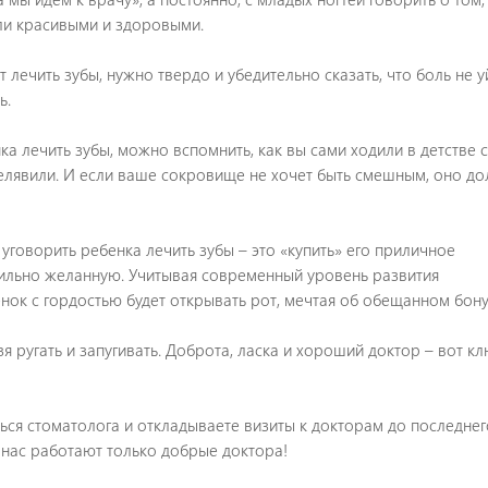
сли красивыми и здоровыми.
т лечить зубы, нужно твердо и убедительно сказать, что боль не у
ь.
нка лечить зубы, можно вспомнить, как вы сами ходили в детстве с
лявили. И если ваше сокровище не хочет быть смешным, оно д
уговорить ребенка лечить зубы – это «купить» его приличное
сильно желанную. Учитывая современный уровень развития
нок с гордостью будет открывать рот, мечтая об обещанном бону
зя ругать и запугивать. Доброта, ласка и хороший доктор – вот кл
яться стоматолога и откладываете визиты к докторам до последнег
 нас работают только добрые доктора!