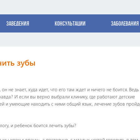
Заведения
Консультации
Заболевания
чить зубы
он не знает, куда идет, что его там ждет и ничего не боится. Ведь
авда? И если вы верно выбрали клинику, где работают детские
ей и умеющие находить с ними общий язык, лечение зубов пройд
логу, и ребенок боится лечить зубы?
мы идем к врачу», а постоянно, с младых ногтей говорить о том,