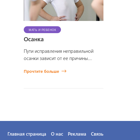
МАТЬ И РЕБЕНОК
Осанка
Пути исправления неправильной
осанки зависит от ее причины.
Осанка определяется несколькими
Прочтите больше
факторами. Первый, и, вероятно,
основной - это врожденно…
Главная страница
О нас
Реклама
Связь