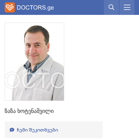
ზაზა ხოტენაშვილი
ᲩᲔᲛᲘ ᲨᲔᲙᲘᲗᲮᲕᲔᲑᲘ