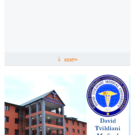
ᲧᲕᲔᲚᲐ