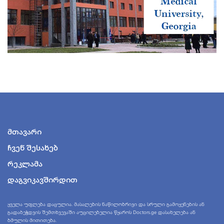
მთავარი
ჩვენ შესახებ
რეკლამა
დაგვიკავშირდით
ყველა უფლება დაცულია. მასალების ნაწილობრივი და სრული გამოყენების ან
გადაბეჭდვის შემთხვევაში აუცილებელია წყაროს Doctors.ge დასახელება ან
ბმულის მითითება.