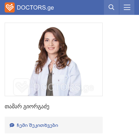
თამარ გიორგაძე
ᲩᲔᲛᲘ ᲨᲔᲙᲘᲗᲮᲕᲔᲑᲘ