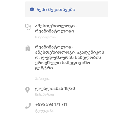
ᲩᲔᲛᲘ ᲨᲔᲙᲘᲗᲮᲕᲔᲑᲘ
ანესთეზიოლოგი -
რეანიმატოლოგი
სპეციალობა
რეანიმატოლოგ-
ანესთეზიოლოგი, აკადემიკოს
ო. ღუდუშაურის სახელობის
ეროვნული სამედიცინო
ცენტრი
პოზიცია
ლუბლიანას 18/20
მისამართი
+995 593 171 711
ტელეფონი