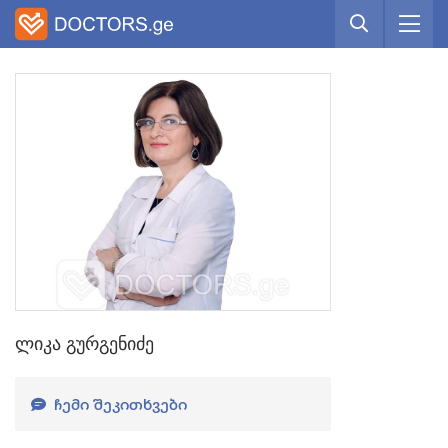
ლიკა გურგენიძე
ᲩᲔᲛᲘ ᲨᲔᲙᲘᲗᲮᲕᲔᲑᲘ