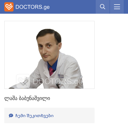
ლაშა ბაბუნაშვილი
ᲩᲔᲛᲘ ᲨᲔᲙᲘᲗᲮᲕᲔᲑᲘ