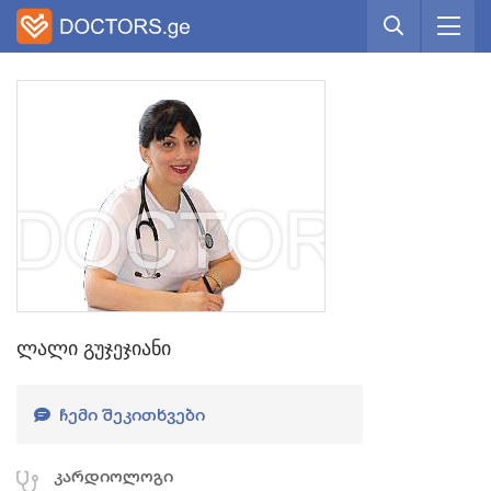
ლალი გუჯეჯიანი
ᲩᲔᲛᲘ ᲨᲔᲙᲘᲗᲮᲕᲔᲑᲘ
კარდიოლოგი