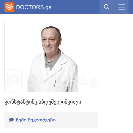
კონსტანტინე აბდუშელიშვილი
ᲩᲔᲛᲘ ᲨᲔᲙᲘᲗᲮᲕᲔᲑᲘ