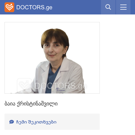
ბაია ქრისტინაშვილი
ᲩᲔᲛᲘ ᲨᲔᲙᲘᲗᲮᲕᲔᲑᲘ